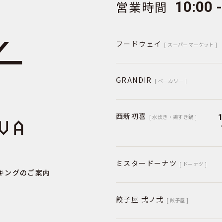
営業時間
10:00 
フードウェイ
[ スーパーマーケット ]
GRANDIR
[ ベーカリー ]
西新初喜
[ 水炊き・鶏すき鍋 ]
ミスタードーナツ
[ ドーナツ ]
キングのご案内
餃子屋 弐ノ弐
[ 餃子屋 ]