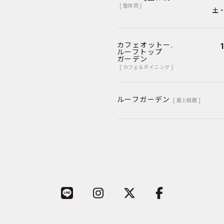
[ 整体院 ]
土・
カフェオットー.
ルーフトップ
ガーデン
[ カフェ＆ダイニング ]
ルーフガーデン
[ 屋上庭園 ]