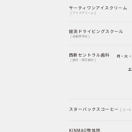
サーティワンアイスクリーム
[ アイスクリーム ]
姪浜ドライビングスクール
[ 自動車学校 ]
西新セントラル歯科
月・火・
[ 歯科・矯正歯科 ]
土
スターバックスコーヒー
[ コーヒ
KINMAQ整体院