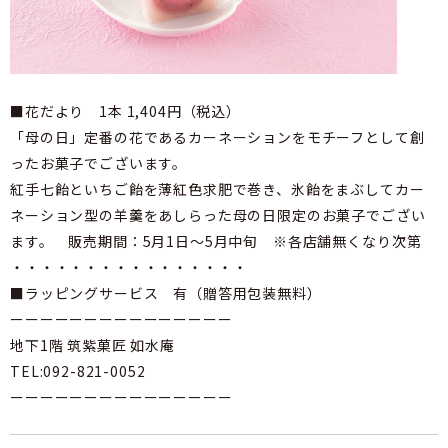
■花だより 1本 1,404円（税込）
「母の日」定番の花であるカーネーションをモチーフとして創
ったお菓子でございます。
紅手七飴といちご飴を薄紅色求肥で巻き、氷飴をまぶしてカー
ネーション型の羊羹をあしらった母の日限定のお菓子でござい
ます。 販売期間：5月1日～5月中旬 ※各店舗無くなり次第
・・・・・・・・・・・・・・・・
■ラッピングサービス 有（贈答用包装無料）
ーーーーーーーーーーーーーーー
地下1階 筑紫菓匠 如水庵
TEL:092-821-0052
ーーーーーーーーーーーーーーー