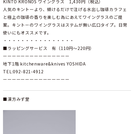
KINTO KRONOS ワイングラス 1,430円（税込）
人気のキントーより、傾けるだけで注げる水出し珈琲カラフェ
と極上の珈琲の香りを楽しむ為にあえてワイングラスのご提
案。キントーのワイングラスはステムが無い広口タイプ。日常
使いにもオススメです。
・・・・・・・・・・・・・・・・
■ラッピングサービス 有（110円～220円）
ーーーーーーーーーーーーーーー
地下1階 kitchenware&knives YOSHIDA
TEL:092-821-4912
ーーーーーーーーーーーーーーー
■漢方みず堂