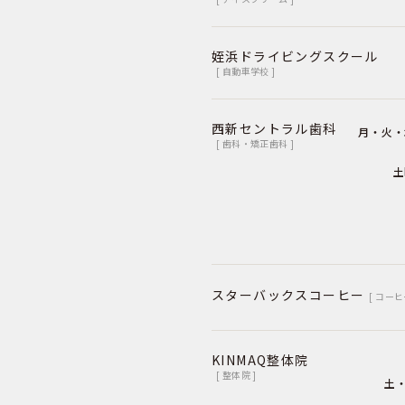
姪浜ドライビングスクール
[ 自動車学校 ]
西新セントラル歯科
月・火・
[ 歯科・矯正歯科 ]
土
スターバックスコーヒー
[ コーヒ
KINMAQ整体院
[ 整体院 ]
土・