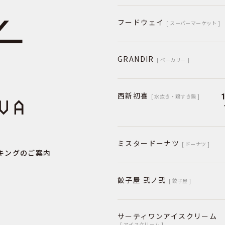
フードウェイ
[ スーパーマーケット ]
GRANDIR
[ ベーカリー ]
西新初喜
[ 水炊き・鶏すき鍋 ]
ミスタードーナツ
[ ドーナツ ]
キングのご案内
餃子屋 弐ノ弐
[ 餃子屋 ]
サーティワンアイスクリーム
[ アイスクリーム ]