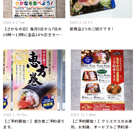
2023.5.2 Tue
2023.2.24 Fri
【さかなの日】毎月3日から7日の
新商品2つのご紹介です！
10時～13時に全品10％引きセール
を行っています！
2023.1.19 Thu
2022.12.7 Wed
【ご予約開始！】恵方巻ご予約承り
【ご予約開始！】クリスマスのお寿
ます。
司、お刺身、オードブルご予約承り
ます。