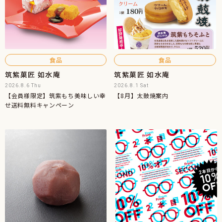
食品
食品
筑紫菓匠 如水庵
筑紫菓匠 如水庵
2026.8.6 Thu
2026.8.1 Sat
【会員様限定】筑紫もち美味しい幸
【8月】太鼓焼案内
せ送料無料キャンペーン