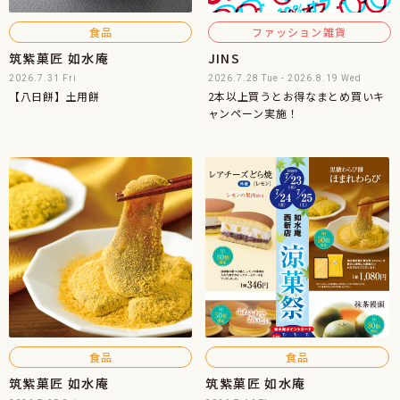
食品
ファッション雑貨
筑紫菓匠 如水庵
JINS
2026.7.31 Fri
2026.7.28 Tue - 2026.8.19 Wed
【八日餅】土用餅
2本以上買うとお得なまとめ買いキ
ャンペーン実施！
食品
食品
筑紫菓匠 如水庵
筑紫菓匠 如水庵