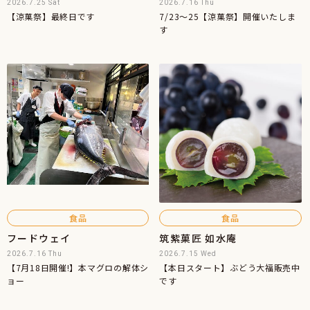
2026.7.25 Sat
2026.7.16 Thu
【涼菓祭】最終日です
7/23〜25【涼菓祭】開催いたしま
す
食品
食品
フードウェイ
筑紫菓匠 如水庵
2026.7.16 Thu
2026.7.15 Wed
【7月18日開催!】本マグロの解体シ
【本日スタート】ぶどう大福販売中
ョー
です