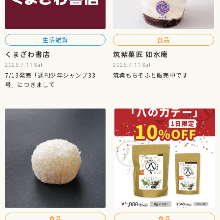
生活雑貨
食品
くまざわ書店
筑紫菓匠 如水庵
2026.7.11 Sat
2026.7.11 Sat
7/13発売「週刊少年ジャンプ33
筑紫もちそふと販売中です
号」につきまして
食品
食品