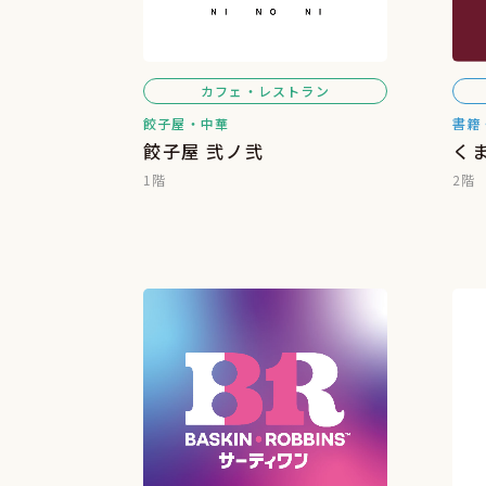
カフェ・レストラン
餃子屋・中華
書籍
餃子屋 弐ノ弐
く
1階
2階