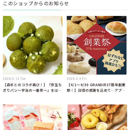
このショップからのお知らせ
2026.5.12 Tue
2026.4.3 Fri
【森半とのコラボ再び！】『京生ち
【4/1～4/30 GRANDIR37周年創業
ぎりパン～宇治の一番茶～』をはじ
祭！】日頃の感謝を込めて…アプリ
めとしたコラボ限定商品を5月1日
会員限定で週替わりのお得なクーポ
より新発売
ンを配信！