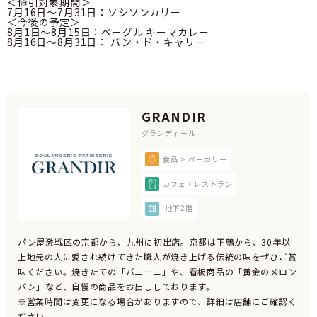
＜値引対象期間＞
7月16日～7月31日：ソシソンカリー
＜今後の予定＞
8月1日～8月15日：ベーグル キーマカレー
8月16日～8月31日： パン・ド・キャリー
GRANDIR
グランディール
食品 > ベーカリー
カフェ・レストラン
地下2階
パン屋激戦区の京都から、九州に初出店。京都は下鴨から、30年以
上地元の人に愛され続けてきた職人が焼き上げる伝統の味をぜひご賞
味ください。焼きたての「パニーニ」や、看板商品の「黄金のメロン
パン」など、自慢の商品をお出ししております。
※営業時間は変更になる場合がありますので、詳細は店舗にご確認く
ださい