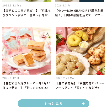
2026.5.12 Tue
2026.4.3 Fri
【森半とのコラボ再び！】『京生ち
【4/1～4/30 GRANDIR37周年創業
ぎりパン～宇治の一番茶～』をはじ
祭！】日頃の感謝を込めて…アプリ
めとしたコラボ限定商品を5月1日
会員限定で週替わりのお得なクーポ
より新発売
ンを配信！
2026.3.12 Thu
2026.2.23 Mon
【春を彩る限定フレーバーを2月16
【春の新商品】『京生ちぎりパン～
日より発売！】『世にもおいしいさ
アールグレイ「苺」～』など全5商
くらブラウニー』
品を3月1日より新発売！
もっと見る