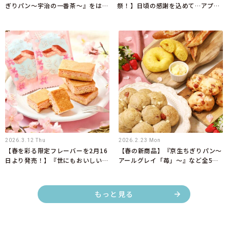
ぎりパン～宇治の一番茶～』をはじ
祭！】日頃の感謝を込めて…アプリ
めとしたコラボ限定商品を5月1日
会員限定で週替わりのお得なクーポ
より新発売
ンを配信！
2026.3.12 Thu
2026.2.23 Mon
【春を彩る限定フレーバーを2月16
【春の新商品】『京生ちぎりパン～
日より発売！】『世にもおいしいさ
アールグレイ「苺」～』など全5商
くらブラウニー』
品を3月1日より新発売！
もっと見る