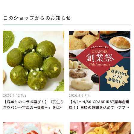
このショップからのお知らせ
2026.5.12 Tue
2026.4.3 Fri
【森半とのコラボ再び！】『京生ち
【4/1～4/30 GRANDIR37周年創業
ぎりパン～宇治の一番茶～』をはじ
祭！】日頃の感謝を込めて…アプリ
めとしたコラボ限定商品を5月1日
会員限定で週替わりのお得なクーポ
より新発売
ンを配信！