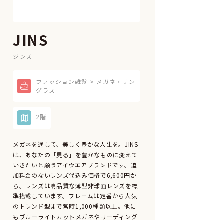
JINS
ジンズ
ファッション雑貨 > メガネ・サン
グラス
2階
メガネを通して、美しく豊かな人生を。JINS
は、あなたの「見る」を豊かなものに変えて
いきたいと願うアイウエアブランドです。追
加料金のないレンズ代込み価格で6,600円か
ら。レンズは高品質な薄型非球面レンズを標
準搭載しています。フレームは定番から人気
のトレンド型まで常時1,000種類以上。他に
もブルーライトカットメガネやリーディング