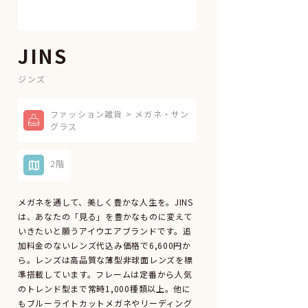
JINS
ジンズ
ファッション雑貨 > メガネ・サン
グラス
2階
メガネを通して、美しく豊かな人生を。JINS
は、あなたの「見る」を豊かなものに変えて
いきたいと願うアイウエアブランドです。追
加料金のないレンズ代込み価格で6,600円か
ら。レンズは高品質な薄型非球面レンズを標
準搭載しています。フレームは定番から人気
のトレンド型まで常時1,000種類以上。他に
もブルーライトカットメガネやリーディング