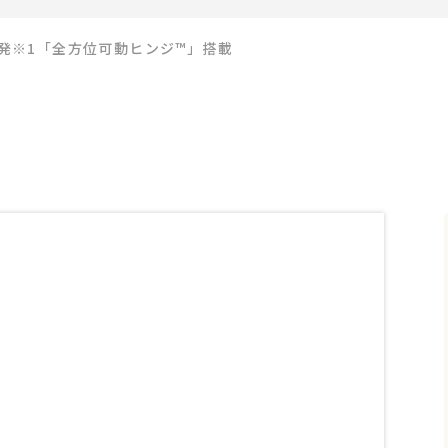
自開発※1「全方位可動ヒンジ™」搭載