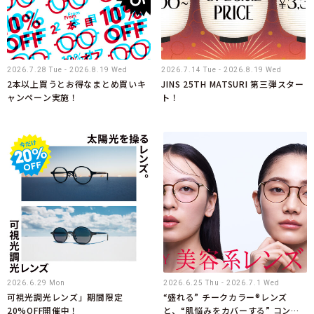
2026.7.28 Tue - 2026.8.19 Wed
2026.7.14 Tue - 2026.8.19 Wed
2本以上買うとお得なまとめ買いキ
JINS 25TH MATSURI 第三弾スター
ャンペーン実施！
ト！
2026.6.29 Mon
2026.6.25 Thu - 2026.7.1 Wed
可視光調光レンズ」期間限定
“盛れる” チークカラー®レンズ
20%OFF開催中！
と、“肌悩みをカバーする” コンシ