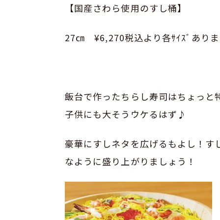
【国産さわら使用のすし桶】
27㎝ ¥6,270税込より各ｻｲｽﾞあり
飯台で作ったちらし寿司はちょっと
子供にも大そうウケるはず♪
豪華にすしネタを広げるもよし！す
なように盛り上がりましょう！