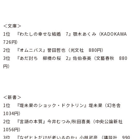
＜文庫＞
1位 『わたしの幸せな結婚 7』顎木あくみ（KADOKAWA
726円）
2位 『オムニバス』誉田哲也（光文社 880円）
3位 『あだ討ち 柳橋の桜 2』佐伯泰英（文藝春秋 880
円）
＜新書＞
1位 『堤未果のショック・ドクトリン』堤未果（幻冬舎
1034円）
2位 『言語の本質』今井むつみ/秋田喜美（中央公論新社
1056円）
3位 『なぜヒトだけが老いるのか』小林武彦 （講談社 990