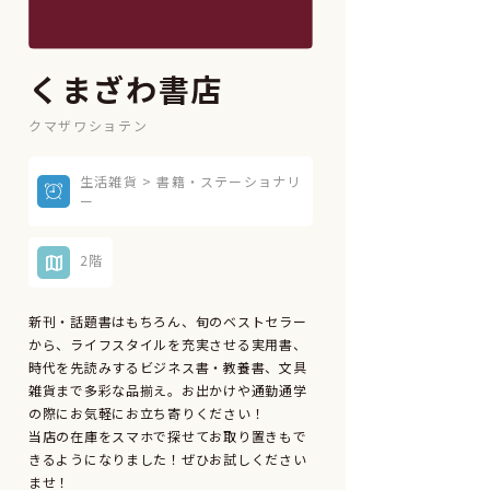
くまざわ書店
クマザワショテン
生活雑貨 > 書籍・ステーショナリ
ー
2階
新刊・話題書はもちろん、旬のベストセラー
から、ライフスタイルを充実させる実用書、
時代を先読みするビジネス書・教養書、文具
雑貨まで多彩な品揃え。お出かけや通勤通学
の際にお気軽にお立ち寄りください！
当店の在庫をスマホで探せてお取り置きもで
きるようになりました！ぜひお試しください
ませ！