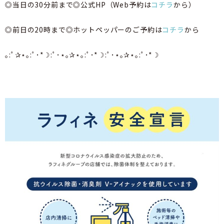
◎当日の30分前まで◎公式HP（Web予約は
コチラ
から）
◎前日の20時まで◎ホットペッパーのご予約は
コチラ
から
｡:ﾟ✰⋆｡:ﾟ･*☽:ﾟ･⋆｡✰⋆｡:ﾟ･*☽:ﾟ･⋆｡✰⋆｡:ﾟ･*☽