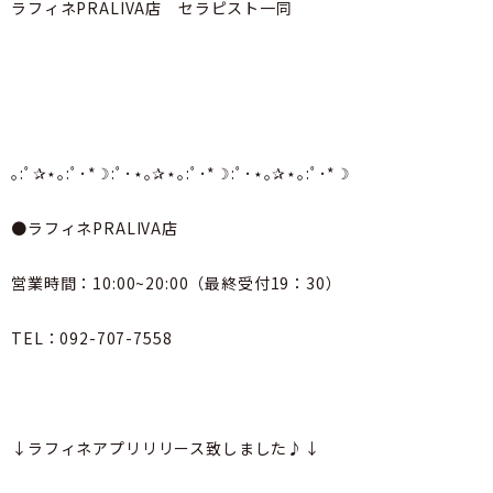
ラフィネPRALIVA店 セラピスト一同
｡:ﾟ✰⋆｡:ﾟ･*☽:ﾟ･⋆｡✰⋆｡:ﾟ･*☽:ﾟ･⋆｡✰⋆｡:ﾟ･*☽
●ラフィネPRALIVA店
営業時間：10:00~20:00（最終受付19：30）
TEL：092-707-7558
↓ラフィネアプリリリース致しました♪↓