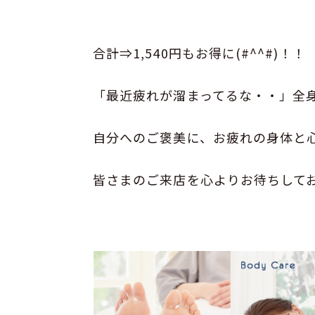
合計⇒1,540円もお得に(#^^#)！！
「最近疲れが溜まってるな・・」全
自分へのご褒美に、お疲れの身体と心を
皆さまのご来店を心よりお待ちして