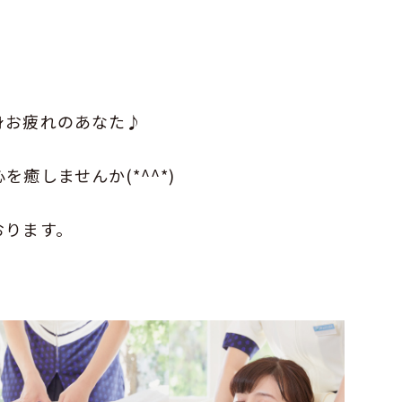
身お疲れのあなた♪
癒しませんか(*^^*)
おります。