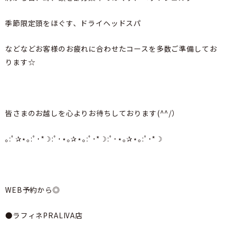
季節限定頭をほぐす、ドライヘッドスパ
などなどお客様のお疲れに合わせたコースを多数ご準備してお
ります☆
皆さまのお越しを心よりお待ちしております(^^/）
｡:ﾟ✰⋆｡:ﾟ･*☽:ﾟ･⋆｡✰⋆｡:ﾟ･*☽:ﾟ･⋆｡✰⋆｡:ﾟ･*☽
WEB予約から◎
●ラフィネPRALIVA店