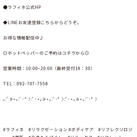
●ラフィネ公式HP
◆LINEお友達登録こちらからどうぞ。
お得な情報配信中♪
◎ホットペッパーのご予約はコチラから◎
営業時間：10:00~20:00（最終受付19：30）
TEL：092-707-7558
｡:ﾟ✰⋆｡:ﾟ･*☽:ﾟ･⋆｡✰⋆｡:ﾟ･*☽:ﾟ･⋆｡✰⋆｡:ﾟ･*☽
#ラフィネ #リラクゼーション #ボディケア #リフレクソロジ