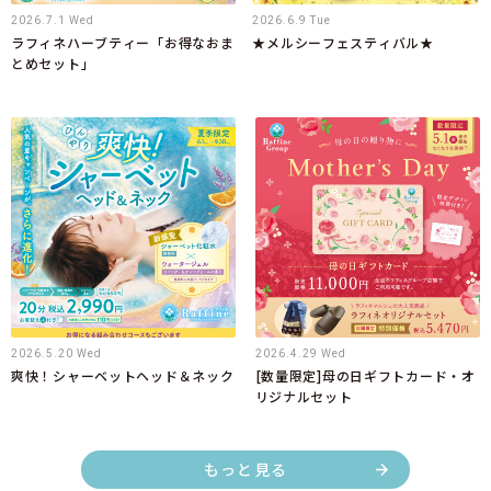
2026.7.1 Wed
2026.6.9 Tue
ラフィネハーブティー「お得なおま
★メルシーフェスティバル★
とめセット」
2026.5.20 Wed
2026.4.29 Wed
爽快！シャーベットヘッド＆ネック
[数量限定]母の日ギフトカード・オ
リジナルセット
もっと見る