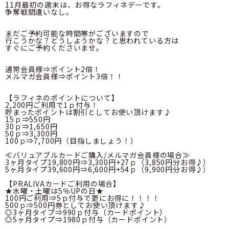
11月最初の週末は、お得なラフィネデーです。

争奪戦間違いなし。

まだご予約可能な時間帯がございますので

行こうかな？どうしようかな？と思われている方は

すぐにご予約くださいませ。

通常会員様⇒ポイント2倍！

メルマガ会員様⇒ポイント3倍！！

【ラフィネのポイントについて】

2,200円ご利用で1ｐ付与！

貯まったポイントは割引としてお使い頂けます♪

15ｐ⇒550円

30ｐ⇒1,650円

50ｐ⇒3,300円

100ｐ⇒7,700円（目指しましょう！）

≪バリュアブルカードご購入/メルマガ会員様の場合≫

3ヶ月タイプ19,800円⇒3,300円+27ｐ（3,850円分お得♪）

5ヶ月タイプ39,600円⇒6,600円+54ｐ（9,900円分お得♪）

【PRALIVAカードご利用の場合】

★水曜・土曜は5％UPの日★

100円ご利用⇒5ｐ付与で更にお得に！！！！

500ｐ⇒500円券としてお使い頂けます♪

◎3ヶ月タイプ⇒990ｐ付与（カードポイント）

◎5ヶ月タイプ⇒1980ｐ付与（カードポイント）
