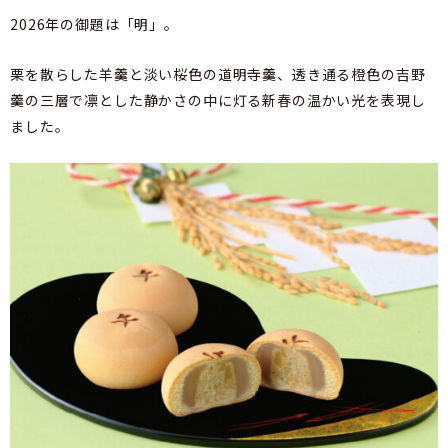
2026年の御題は「明」。
栗を散らした羊羹と淡い桜色の道明寺羹、透き通る橙色の吉野
羹の三層で凛とした静かさの中に灯る新春の温かい光を表現し
ました。