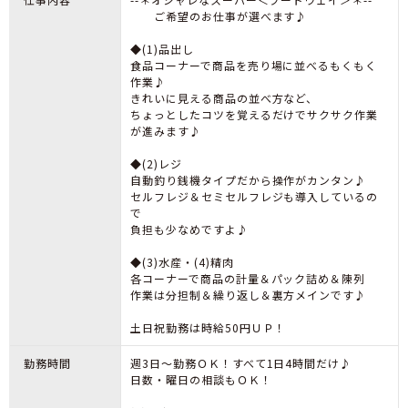
ご希望のお仕事が選べます♪
◆(1)品出し
食品コーナーで商品を売り場に並べるもくもく
作業♪
きれいに見える商品の並べ方など、
ちょっとしたコツを覚えるだけでサクサク作業
が進みます♪
◆(2)レジ
自動釣り銭機タイプだから操作がカンタン♪
セルフレジ＆セミセルフレジも導入しているの
で
負担も少なめですよ♪
◆(3)水産・(4)精肉
各コーナーで商品の計量＆パック詰め＆陳列
作業は分担制＆繰り返し＆裏方メインです♪
土日祝勤務は時給50円ＵＰ！
勤務時間
週3日～勤務ＯＫ！すべて1日4時間だけ♪
日数・曜日の相談もＯＫ！