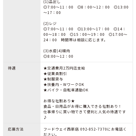
(1)品出し
◎7:00～11：00 ◎8：00～12：00 ◎13:00
～17：00
(2)レジ
◎7:00～11：00 ◎13:00～17：00 ◎14：
00～18：00 ◎15：00～19：00 ◎17:00～
24：00 時間帯は相談に応じます。
(3)水産(4)精肉
◎8:00～12：00
待遇
★交通費月2万円迄支給
★従業員割引
★制服貸与
★扶養内・WワークOK
★バイク・自転車通勤OK
お得な社割あり★
食品・日用品がお得に購入できる社割あり！
仕事帰りに買い物できて便利と人気の待遇です
♪
応募方法
フードウェイ西新店 092-852-7370にお電話く
ださい。