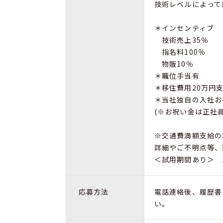
技術レベルによって
＊インセンティブ
技術売上35％
指名料100％
物販10％
＊職位手当有
＊移住費用20万円
＊当社独自の入社お
(※お祝い金は正社
※交通費満額支給の
詳細やご不明点等、
＜試用期間あり＞ 1ヶ
応募方法
電話連絡後、履歴書
い。