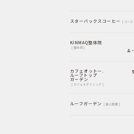
スターバックスコーヒー
[ コーヒ
KINMAQ整体院
[ 整体院 ]
土・
カフェオットー.
ルーフトップ
ガーデン
[ カフェ＆ダイニング ]
ルーフガーデン
[ 屋上庭園 ]