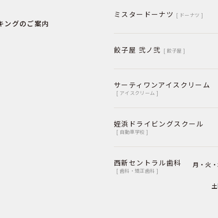
ミスタードーナツ
[ ドーナツ ]
キングのご案内
餃子屋 弐ノ弐
[ 餃子屋 ]
サーティワンアイスクリーム
[ アイスクリーム ]
姪浜ドライビングスクール
[ 自動車学校 ]
西新セントラル歯科
月・火・
[ 歯科・矯正歯科 ]
土