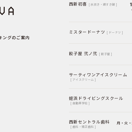
西新初喜
[ 水炊き・鶏すき鍋 ]
ミスタードーナツ
[ ドーナツ ]
キングのご案内
餃子屋 弐ノ弐
[ 餃子屋 ]
サーティワンアイスクリーム
[ アイスクリーム ]
姪浜ドライビングスクール
[ 自動車学校 ]
西新セントラル歯科
月・火・
[ 歯科・矯正歯科 ]