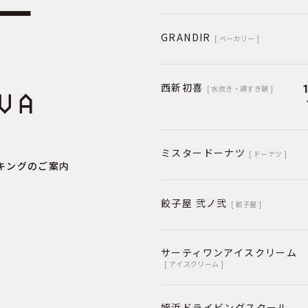
GRANDIR
[ ベーカリー ]
西新初喜
[ 水炊き・鶏すき鍋 ]
ミスタードーナツ
[ ドーナツ ]
キングのご案内
餃子屋 弐ノ弐
[ 餃子屋 ]
サーティワンアイスクリーム
[ アイスクリーム ]
姪浜ドライビングスクール