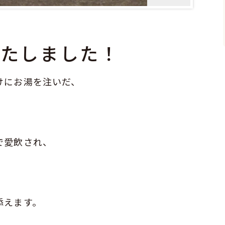
いたしました！
けにお湯を注いだ、
。
で愛飲され、
。
添えます。