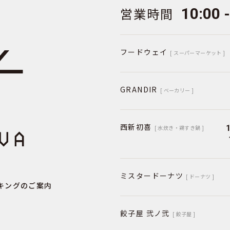
営業時間
10:00 
フードウェイ
[ スーパーマーケット ]
GRANDIR
[ ベーカリー ]
西新初喜
[ 水炊き・鶏すき鍋 ]
ミスタードーナツ
[ ドーナツ ]
キングのご案内
餃子屋 弐ノ弐
[ 餃子屋 ]