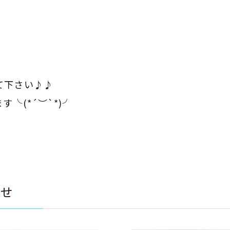
て下さい♪♪
╰(*´︶`*)╯
らせ