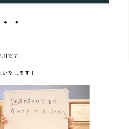
・・・
中川です！
えいたします！