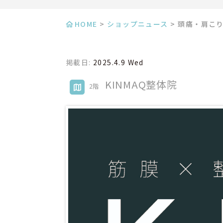
HOME
>
ショップニュース
>
頭痛・肩こ
掲載日:
2025.4.9 Wed
KINMAQ整体院
2階