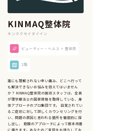
KINMAQ整体院
キンマクセイタイイン
ビューティー・ヘルス > 整体院
2階
誰にも理解されない辛い痛み、どこへ行って
も解決できないお悩みを抱えてはいません
か？ KINMAQ整体院の施術スタッフは、全員
が理学療法士の国家資格を取得している、身
体アプローチのプロ集団です。 自覚されてい
るご症状に対して詳しくカウンセリングを行
い、問題の原因と思われる箇所を徹底的に探
し出し、 筋膜のアプローチによって根本改善
に導きます。あなたのご来院をお待ちしてお