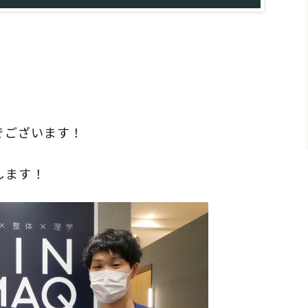
！
でございます！
します！