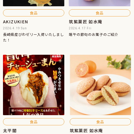
食品
食品
AKIZUKIEN
筑紫菓匠 如水庵
2026.4.19 Sun
2026.4.17 Fri
長崎県産びわゼリー入荷いたしまし
端午の節句のお菓子のご紹介
た！
食品
食品
太平閣
筑紫菓匠 如水庵