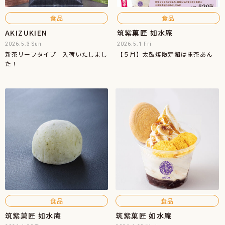
食品
食品
AKIZUKIEN
筑紫菓匠 如水庵
2026.5.3 Sun
2026.5.1 Fri
新茶リーフタイプ 入荷いたしまし
【５月】太鼓焼限定餡は抹茶あん
た！
食品
食品
筑紫菓匠 如水庵
筑紫菓匠 如水庵