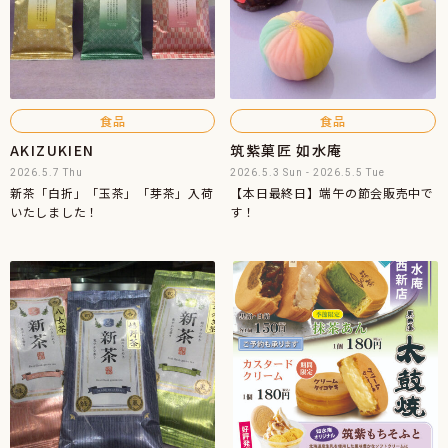
食品
食品
AKIZUKIEN
筑紫菓匠 如水庵
2026.5.7 Thu
2026.5.3 Sun - 2026.5.5 Tue
新茶「白折」「玉茶」「芽茶」入荷
【本日最終日】端午の節会販売中で
いたしました！
す！