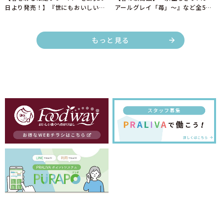
日より発売！】『世にもおいしいさ
アールグレイ「苺」～』など全5商
くらブラウニー』
品を3月1日より新発売！
もっと見る