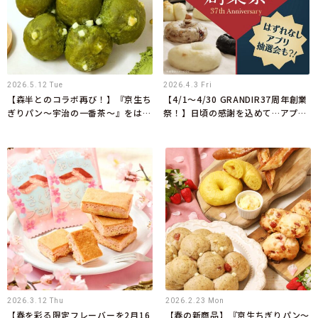
2026.5.12 Tue
2026.4.3 Fri
【森半とのコラボ再び！】『京生ち
【4/1～4/30 GRANDIR37周年創業
ぎりパン～宇治の一番茶～』をはじ
祭！】日頃の感謝を込めて…アプリ
めとしたコラボ限定商品を5月1日
会員限定で週替わりのお得なクーポ
より新発売
ンを配信！
2026.3.12 Thu
2026.2.23 Mon
【春を彩る限定フレーバーを2月16
【春の新商品】『京生ちぎりパン～